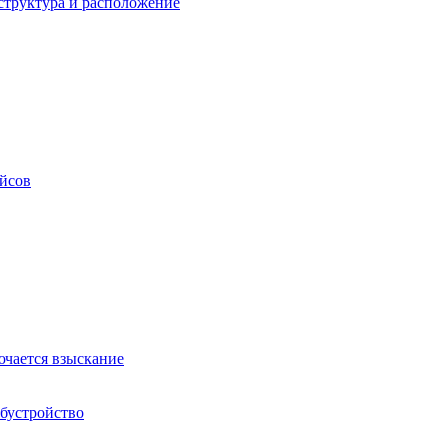
структура и расположение
ейсов
ючается взыскание
обустройство