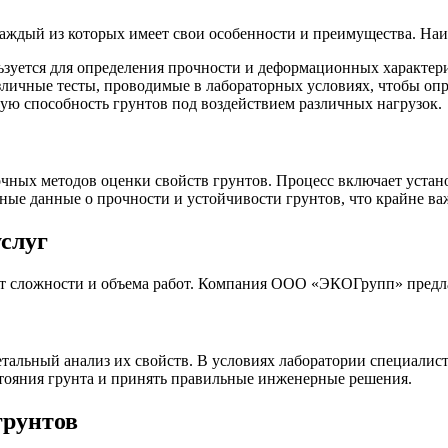
аждый из которых имеет свои особенности и преимущества. Наи
льзуется для определения прочности и деформационных характери
азличные тесты, проводимые в лабораторных условиях, чтобы оп
щую способность грунтов под воздействием различных нагрузок.
ных методов оценки свойств грунтов. Процесс включает устано
ные данные о прочности и устойчивости грунтов, что крайне важ
услуг
от сложности и объема работ. Компания ООО «ЭКОГрупп» предл
тальный анализ их свойств. В условиях лаборатории специалис
стояния грунта и принять правильные инженерные решения.
грунтов