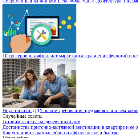
Современный жилой комплекс «Флагман»: архитектура, инфра
10 трекеров для аффилиат маркетинга: сравнение функций и к
Неустойка по ДДУ: какие требования предъявлять и в чем закл
Случайные советы
Готовим к покраске деревянный дом
Достоинства приточно-вытяжной вентиляции в квартире и ее 
Как установить разные обои на айфоне легко и быстро