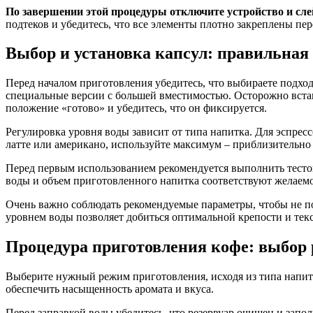
По завершении этой процедуры отключите устройство и слей
подтеков и убедитесь, что все элементы плотно закреплены пер
Выбор и установка капсул: правильная
Перед началом приготовления убедитесь, что выбираете подход
специальные версии с большей вместимостью. Осторожно вставь
положение «готово» и убедитесь, что он фиксируется.
Регулировка уровня воды зависит от типа напитка. Для эспрес
латте или американо, используйте максимум – приблизительно
Перед первым использованием рекомендуется выполнить тестов
воды и объем приготовленного напитка соответствуют желаемо
Очень важно соблюдать рекомендуемые параметры, чтобы не п
уровнем воды позволяет добиться оптимальной крепости и тек
Процедура приготовления кофе: выбор р
Выберите нужный режим приготовления, исходя из типа напитк
обеспечить насыщенность аромата и вкуса.
Перед заправкой воды убедитесь, что резервуар очищен и запо