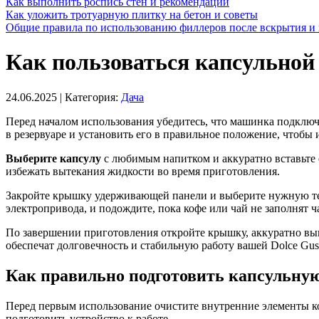
Как выполнить роспись стен и рекомендации
Как уложить тротуарную плитку на бетон и советы
Общие правила по использованию филлеров после вскрытия и 
Как пользоваться капсульной
24.06.2025
| Категория:
Дача
Перед началом использования убедитесь, что машинка подключе
в резервуаре и установить его в правильное положение, чтобы 
Выберите капсулу
с любимым напитком и аккуратно вставьте е
избежать вытекания жидкости во время приготовления.
Закройте крышку удерживающей панели и выберите нужную тем
электропривода, и подождите, пока кофе или чай не заполнят ч
По завершении приготовления откройте крышку, аккуратно вын
обеспечат долговечность и стабильную работу вашей Dolce Gus
Как правильно подготовить капсульну
Перед первым использование очистите внутренние элементы ко
подготовить устройство к работе.