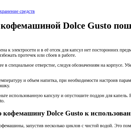
хранение средств
 кофемашиной Dolce Gusto по
на к электросети и в её отсек для капсул нет посторонних пред
избежать протечек или сбоев в работе.
е в специальное отверстие, следуя обозначениям на корпусе. Убе
пературу и объем напитка, при необходимости настроив параме
ашку.
ьте использованную капсулу и опустошите поддон для капель. Ре
to.
ю кофемашину Dolce Gusto к использова
фемашины, запустив несколько циклов с чистой водой. Это пом