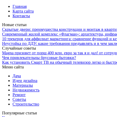
Главная
Карта сайта
Контакты
Новые статьи
Скрытые двери: преимущества конструкции и монтаж в кварти
Современный жилой комплекс «Флагман»: архитектура, инфра
10 трекеров для аффилиат маркетинга: сравнение функций и к
Неустойка по ДДУ: какие требования предъявлять и в чем закл
Случайные советы
Magna призовет от порш 400 млн. евро за так я и дал! от сотру
Чем привлекательны брусовые бытовки?
Как установить Смарт ТВ на обычный телевизор легко и быстр
Меню сайта
Дача
Идеи дизайна
Материалы
Недвижимость
Ремонт
Советы
Строительство
Популярные статьи