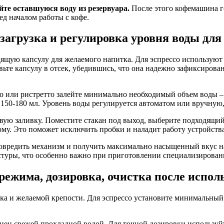
те оставшуюся воду из резервуара.
После этого кофемашина го
ед началом работы с кофе.
 загрузка и регулировка уровня воды дл
ящую капсулу для желаемого напитка. Для эспрессо используют 
те капсулу в отсек, убедившись, что она надежно зафиксирована
со или ристретто залейте минимально необходимый объем воды –
 150-180 мл. Уровень воды регулируется автоматом или вручную
ую заливку. Поместите стакан под выход, выберите подходящий 
му. Это поможет исключить пробки и наладит работу устройства
овредить механизм и получить максимально насыщенный вкус на
стуры, что особенно важно при приготовлении специализирован
ежима, дозировка, очистка после исполь
а и желаемой крепости. Для эспрессо установите минимальный о
лнен свежей прохладной водой. Для точной дозировки используй