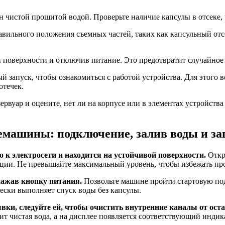
ен чистой прошитой водой. Проверьте наличие капсулы в отсеке,
вильного положения съемных частей, таких как капсульный отсе
 поверхности и отключив питание. Это предотвратит случайное
запуск, чтобы ознакомиться с работой устройства. Для этого вст
отечек.
вуар и оцените, нет ли на корпусе или в элементах устройства
емашины: подключение, залив воды и зап
о к электросети и находится на устойчивой поверхности.
Откр
тации. Не превышайте максимальный уровень, чтобы избежать пр
нажав кнопку питания.
Позвольте машине пройти стартовую под
чески выполняет спуск воды без капсулы.
ки, следуйте ей, чтобы очистить внутренние каналы от ост
ит чистая вода, а на дисплее появляется соответствующий индик