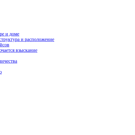
ре и доме
структура и расположение
ейсов
ючается взыскание
дничества
о