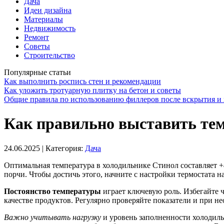
Дача
Идеи дизайна
Материалы
Недвижимость
Ремонт
Советы
Строительство
Популярные статьи
Как выполнить роспись стен и рекомендации
Как уложить тротуарную плитку на бетон и советы
Общие правила по использованию филлеров после вскрытия и 
Как правильно выставить тем
24.06.2025
| Категория:
Дача
Оптимальная температура в холодильнике Стинол составляет +4
порчи. Чтобы достичь этого, начните с настройки термостата н
Постоянство температуры
играет ключевую роль. Избегайте ч
качестве продуктов. Регулярно проверяйте показатели и при н
Важно учитывать нагрузку
и уровень заполненности холодиль