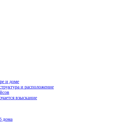
ре и доме
структура и расположение
ейсов
ючается взыскание
б дома