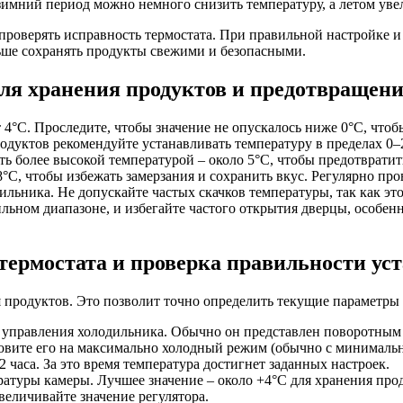
зимний период можно немного снизить температуру, а летом уве
 проверять исправность термостата. При правильной настройке 
ьше сохранять продукты свежими и безопасными.
ля хранения продуктов и предотвращени
4°C. Проследите, чтобы значение не опускалось ниже 0°C, чтоб
одуктов рекомендуйте устанавливать температуру в пределах 0–2
ь более высокой температурой – около 5°C, чтобы предотвратит
°C, чтобы избежать замерзания и сохранить вкус. Регулярно пр
льника. Не допускайте частых скачков температуры, так как это
ильном диапазоне, и избегайте частого открытия дверцы, особе
термостата и проверка правильности ус
 продуктов. Это позволит точно определить текущие параметры 
и управления холодильника. Обычно он представлен поворотны
новите его на максимально холодный режим (обычно с минимальн
часа. За это время температура достигнет заданных настроек.
атуры камеры. Лучшее значение – около +4°C для хранения про
величивайте значение регулятора.