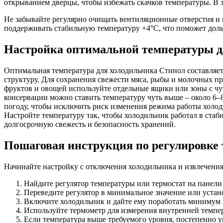
открыванием дверцы, чтобы избежать скачков температуры. В 
Не забывайте регулярно очищать вентиляционные отверстия и
поддерживать стабильную температуру +4°C, что поможет дол
Настройка оптимальной температуры д
Оптимальная температура для холодильника Стинол составляет 
структуру. Для сохранения свежести мяса, рыбы и молочных пр
фруктов и овощей используйте отдельные ящики или зоны с чут
консервации можно ставить температуру чуть выше – около 6–8
погоду, чтобы исключить риск изменения режима работы холоди
Настройте температуру так, чтобы холодильник работал в стаб
долгосрочную свежесть и безопасность хранений.
Пошаговая инструкция по регулировке 
Начинайте настройку с отключения холодильника и извлечения
Найдите регулятор температуры или термостат на панел
Переведите регулятор в минимальное значение или уста
Включите холодильник и дайте ему поработать минимум 2 
Используйте термометр для измерения внутренней темпер
Если температура выше требуемого уровня, постепенно у