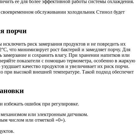
личить ее для более эффективной работы системы охлаждения.
и своевременном обслуживании холодильник Стинол будет
я порчи
ы исключить риск замерзания продуктов и не повредить их
°C, что минимизирует рост бактерий и замедляет порчу. Для
ь замерзание и сохранить влагу. При хранении напитков или
оверяйте показатели с помощью термометра, особенно в жаркую
 ухудшает качество продуктов и увеличивает их риск порчи.
нно при высокой внешней температуре. Такой подход обеспечит
тановки
и избежать ошибок при регулировке.
м механизмом или электронным датчиком.
ым числом или отметкой «0»).
дуктов.