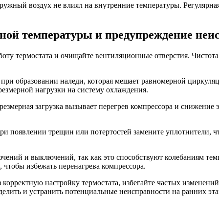
ружный воздух не влиял на внутренние температуры. Регулярна
ной температуры и предупреждение неи
боту термостата и очищайте вентиляционные отверстия. Чистота
 при образовании наледи, которая мешает равномерной циркуля
резмерной нагрузки на систему охлаждения.
резмерная загрузка вызывает перегрев компрессора и снижение
ри появлении трещин или потертостей замените уплотнители, ч
ючений и выключений, так как это способствуют колебаниям те
 чтобы избежать перенагрева компрессора.
з корректную настройку термостата, избегайте частых изменени
делить и устранить потенциальные неисправности на ранних эта