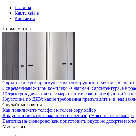
Главная
Карта сайта
Контакты
Новые статьи
Скрытые двери: преимущества конструкции и монтаж в кварти
Современный жилой комплекс «Флагман»: архитектура, инфра
10 трекеров для аффилиат маркетинга: сравнение функций и к
Неустойка по ДДУ: какие требования предъявлять и в чем закл
Случайные советы
Как подключить телефон к телевизору хайер
Как установить приложение на телевизор Haier легко и быстро
Выпечка на сковороде: как приготовить вкусные десерты и хле
Меню сайта