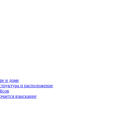
ре и доме
структура и расположение
ейсов
ючается взыскание