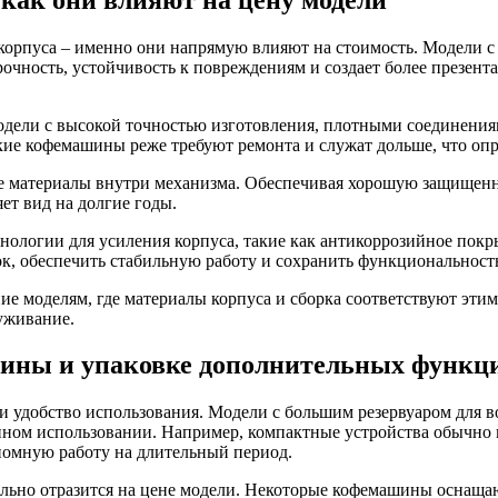
орпуса – именно они напрямую влияют на стоимость. Модели с 
прочность, устойчивость к повреждениям и создает более презен
дели с высокой точностью изготовления, плотными соединениям
кие кофемашины реже требуют ремонта и служат дольше, что опр
е материалы внутри механизма. Обеспечивая хорошую защищенно
ет вид на долгие годы.
хнологии для усиления корпуса, такие как антикоррозийное по
ок, обеспечить стабильную работу и сохранить функциональност
ие моделям, где материалы корпуса и сборка соответствуют этим
луживание.
шины и упаковке дополнительных функц
 удобство использования. Модели с большим резервуаром для в
нном использовании. Например, компактные устройства обычно им
ономную работу на длительный период.
льно отразится на цене модели. Некоторые кофемашины оснащаю