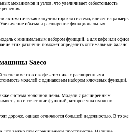
ных механизмов и узлов, что увеличивает себестоимость
е решения.
и автоматическая капучинаторская система, влияет на размеры
и. Увеличение объема и расширение функциональных
модель с минимальным набором функций, а для кафе или офиса
мание этих различий поможет определить оптимальный баланс
емашины Saeco
ей экспериментов с кофе – техника с расширенными
 стоимость моделей с одинаковым набором ключевых функций,
 также система молочной пены. Модели с расширенным
оимость, но и сочетание функций, которое максимально
оят дороже, однако отличаются большей надежностью. В то же
, что важно при ограниченном пространстве. Наличие