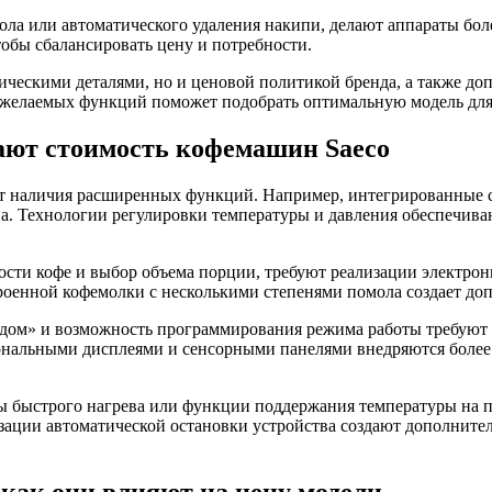
ла или автоматического удаления накипи, делают аппараты боле
обы сбалансировать цену и потребности.
ническими деталями, но и ценовой политикой бренда, а также д
 желаемых функций поможет подобрать оптимальную модель для
ают стоимость кофемашин Saeco
от наличия расширенных функций. Например, интегрированные 
а. Технологии регулировки температуры и давления обеспечиваю
сти кофе и выбор объема порции, требуют реализации электрон
роенной кофемолки с несколькими степенями помола создает до
 дом» и возможность программирования режима работы требуют
циональными дисплеями и сенсорными панелями внедряются боле
 быстрого нагрева или функции поддержания температуры на п
ции автоматической остановки устройства создают дополнитель
 как они влияют на цену модели