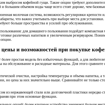
ким выбросом кофейной гущи. Такие опции требуют дополнитель
й и большим объемом воды чаще всего стоят дороже, чем базовы
роенная молочная система, возможность регулировки крепости ил
габариты, что важно учитывать при выборе места для установк
ребуют больше пространства и усилий при обслуживании.
пользования: для домашнего пользования подойдет компактная 
готовке различных напитков и увеличенным резервуаром. Пони
 опции.
 цены и возможностей при покупке коф
 более простая модель без избыточных функций, а для любител
ы на обслуживание и расходные материалы. Для этого сравните
тической очистки, настройка температуры и объема напитка, а
и, но цена за них значительно выше. Сравнивайте не только ст
сом из нержавеющей стали или долговечной пластики нередко ст
храняя при этом основные функции.
льных опций: более крупные устройства занимают больше места