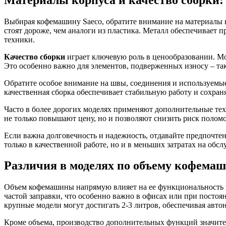
Выбирая кофемашину Saeco, обратите внимание на материалы к
стоят дороже, чем аналоги из пластика. Металл обеспечивает 
техники.
Качество сборки
играет ключевую роль в ценообразовании. Мо
Это особенно важно для элементов, подверженных износу – та
Обратите особое внимание на швы, соединения и используемы
качественная сборка обеспечивает стабильную работу и сохраня
Часто в более дорогих моделях применяют дополнительные те
не только повышают цену, но и позволяют снизить риск полом
Если важна долговечность и надежность, отдавайте предпочтен
только в качественной работе, но и в меньших затратах на обс
Различия в моделях по объему кофема
Объем кофемашины напрямую влияет на ее функциональность и
частой заправки, что особенно важно в офисах или при постоя
крупные модели могут достигать 2-3 литров, обеспечивая авт
Кроме объема, производство дополнительных функций значите