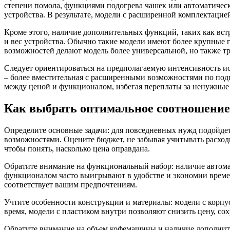
степени помола, функциями подогрева чашек или автоматичес
устройства. В результате, модели с расширенной комплектацие
Кроме этого, наличие дополнительных функций, таких как вст
и вес устройства. Обычно такие модели имеют более крупные 
возможностей делают модель более универсальной, но также т
Следует ориентироваться на предполагаемую интенсивность ис
– более вместительная с расширенными возможностями по под
между ценой и функционалом, избегая переплаты за ненужные
Как выбрать оптимальное соотношение
Определите основные задачи: для повседневных нужд подойдет
возможностями. Оцените бюджет, не забывая учитывать расход
чтобы понять, насколько цена оправдана.
Обратите внимание на функциональный набор: наличие автома
функционалом часто выигрывают в удобстве и экономии времен
соответствует вашим предпочтениям.
Учтите особенности конструкции и материалы: модели с корпу
время, модели с пластиком внутри позволяют снизить цену, со
Обратите внимание на объем кофемашины и наличие дополните