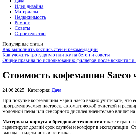
Дача
Идеи дизайна
Материалы
Недвижимость
Ремонт
Советы
Строительство
Популярные статьи
Как выполнить роспись стен и рекомендации
Как уложить тротуарную плитку на бетон и советы
Общие правила по использованию филлеров после вскрытия и 
Стоимость кофемашин Saeco ч
24.06.2025
| Категория:
Дача
При покупке кофемашины марки Saeco важно учитывать, что ее
программируемых настроек, автоматической очисткой и расши
молочной пены или сенсорного дисплея значительно влияет на
Материалы корпуса и брендовые технологии
также играют в
гарантирует долгий срок службы и комфорт в эксплуатации. Ст
выгода – надежность и эстетика.