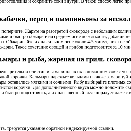
риготовления и сохранить соки внутри. В такой способ легко п
кабачки, перец и шампиньоны за нескол
 поперчите. Жарьте на разогретой сковороде с небольшим колич
ками и быстро обжарьте на среднем огне до мягкости, добавив 
ра. Обжаривайте их на сильном огне около 4-5 минут, пока не о
 жарки. Такое сочетание овощей и грибов подготовится за 10 ми
ьмары и рыба, жареная на гриль сковор
едварительно очистив и замариновав их в лимонном соке с чесн
яной корочки. Кальмары нарежьте кольцами и также замаринуйте
ары оставались мягкими и сочными. Рыбу выбирайте плотных сор
отистой корочки. Для дополнительного вкуса можно положить св
о и быстро подготовить, а их насыщенный вкус порадует даже с
та, требуется указание обратной индексируемой ссылки.