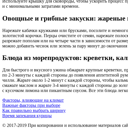
Используйте крышку для сковороды, чтобы ускорить процесс п
и с минимальными затратами времени.
Овощные и грибные закуски: жареные 
Нарежьте кабачки кружками или брусками, посолите и немного
золотистой корочки. Перцы очистите от семян, нарежьте полос
разрежьте пополам или на четыре части в зависимости от разме
можно добавить чеснок или зелень за пару минут до окончания
Блюда из морепродуктов: креветки, кал
Для быстрого и вкусного ужина обжарьте крупные креветки, пр
по 2-3 минуты с каждой стороны до появления аппетитной рум
чилли. Жарьте около 1-2 минут с каждой стороны, чтобы кальм
смажьте маслом и жарьте 3-4 минуты с каждой стороны до зол
с кусочком лимона или пикантным соусом. Все эти блюда легк
Факторы, влияющие на климат
Важные факторы при выборе
Как правильно выбрать ширину
Время запекания курицы
© 2017-2019 При копировании и использование материалов сай