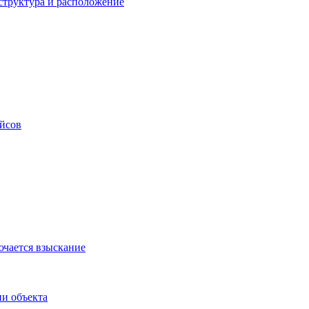
структура и расположение
ейсов
ючается взыскание
и объекта