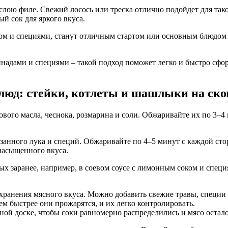
слою филе. Свежий лосось или треска отлично подойдет для тако
й сок для яркого вкуса.
ом и специями, станут отличным стартом или основным блюдом д
инадами и специями – такой подход поможет легко и быстро с
люд: стейки, котлеты и шашлыки на ско
кового масла, чеснока, розмарина и соли. Обжаривайте их по 3–
езанного лука и специй. Обжаривайте по 4–5 минут с каждой с
насыщенного вкуса.
ых заранее, например, в соевом соусе с лимонным соком и спец
ранения мясного вкуса. Можно добавить свежие травы, специи 
м быстрее они прожарятся, и их легко контролировать.
ной доске, чтобы соки равномерно распределились и мясо остал