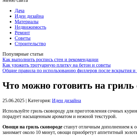
Меню сайта
Дача
Идеи дизайна
Материалы
Недвижимость
Ремонт
Советы
Строительство
Популярные статьи
Как выполнить роспись стен и рекомендации
Как уложить тротуарную плитку на бетон и советы
Общие правила по использованию филлеров после вскрытия и 
Что можно готовить на гриль 
25.06.2025
| Категория:
Идеи дизайна
Используйте гриль сковороду для приготовления сочных курины
порадует насыщенным ароматом и нежной текстурой.
Овощи на гриль сковороде
станут отличным дополнением к ос
занимает около 10 минут, овощи приобретут аппетитный золот