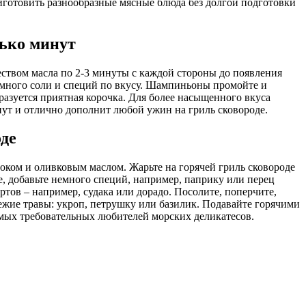
риготовить разнообразные мясные блюда без долгой подготовки
ько минут
еством масла по 2-3 минуты с каждой стороны до появления
немного соли и специй по вкусу. Шампиньоны промойте и
бразуется приятная корочка. Для более насыщенного вкуса
нут и отлично дополнит любой ужин на гриль сковороде.
оде
оком и оливковым маслом. Жарьте на горячей гриль сковороде
, добавьте немного специй, например, паприку или перец
тов – например, судака или дорадо. Посолите, поперчите,
ежие травы: укроп, петрушку или базилик. Подавайте горячими
амых требовательных любителей морских деликатесов.