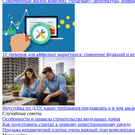
Современный жилой комплекс «Флагман»: архитектура, инфра
10 трекеров для аффилиат маркетинга: сравнение функций и к
Неустойка по ДДУ: какие требования предъявлять и в чем закл
Случайные советы
Особенности и правила строительства модульных домов
Как подготовить стартап к первому инвестиционному раунду
Продажа керамической плитки очень важный этап комплектаци