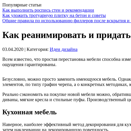
Популярные статьи
Как выполнить роспись стен и рекомендации
Как уложить тротуарную плитку на бетон и советы
Общие правила по использованию филлеров после вскрытия и 
Как реанимировать и придать
03.04.2020
| Категория:
Идеи дизайна
Всем известно, что простая перестановка мебели способна изме
ощущения гарантированы.
Безусловно, можно просто заменить имеющуюся мебель. Однако 
элементов, по типу графин черепа, а о конкретных методиках,
Реально сэкономить на покупке новой мебели можно, обратив
диваны, мягкие кресла и стильные пуфы. Производственный цех
Кухонная мебель
Наверное, наиболее эффективный метод декорирования для кухо
затем наклеивании на декорированную поверхность.