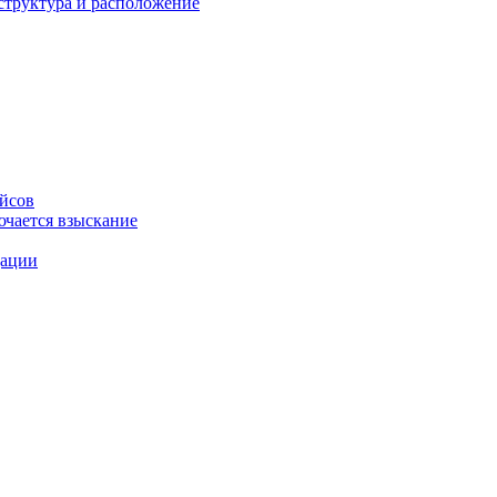
структура и расположение
ейсов
ючается взыскание
дации