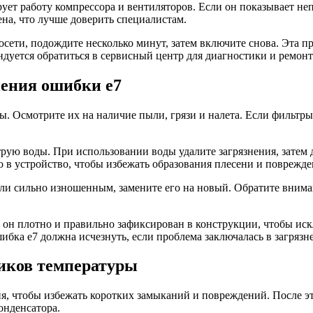
ует работу компрессора и вентиляторов. Если он показывает не
ена, что лучше доверить специалистам.
ети, подождите несколько минут, затем включите снова. Эта пр
дуется обратиться в сервисный центр для диагностики и ремонт
нения ошибки e7
. Осмотрите их на наличие пыли, грязи и налета. Если фильтры
рую воды. При использовании воды удалите загрязнения, затем 
о в устройство, чтобы избежать образования плесени и поврежде
ли сильно изношенным, замените его на новый. Обратите внима
то он плотно и правильно зафиксирован в конструкции, чтобы ис
бка e7 должна исчезнуть, если проблема заключалась в загрязн
чиков температуры
я, чтобы избежать коротких замыканий и повреждений. После эт
онденсатора.