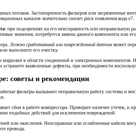
шных потоков. Застопоренность фильтров или загрязненные вен
ляционных каналов значительно снизит риск появления кода e7.
та
: при подозрениях на его неисправность или неправильную р
имые значения, потребуется замена данного компонента или его
нера.
Ложно сработавший или поврежденный датчик
может пере
или выполните его очистку.
 коррозии в области соединений и электронных компонентов. Н
и устраните выявленные дефекты, при необходимости воспользу
ре: советы и рекомендации
. Забитые фильтры вызывают неправильную работу системы и могу
и.
ывает сбои в работе компрессора. Проверьте наличие утечек, и 
ении подобных действий для исключения повреждений.
ний или окисления. Неисправные или ослабленные кабели могут
те провода.