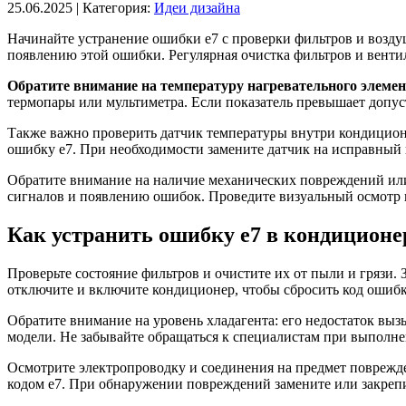
25.06.2025
| Категория:
Идеи дизайна
Начинайте устранение ошибки e7 с проверки фильтров и возду
появлению этой ошибки. Регулярная очистка фильтров и венти
Обратите внимание на температуру нагревательного элемен
термопары или мультиметра. Если показатель превышает допуст
Также важно проверить датчик температуры внутри кондицио
ошибку e7. При необходимости замените датчик на исправный 
Обратите внимание на наличие механических повреждений или
сигналов и появлению ошибок. Проведите визуальный осмотр 
Как устранить ошибку e7 в кондиционе
Проверьте состояние фильтров и очистите их от пыли и грязи
отключите и включите кондиционер, чтобы сбросить код ошибк
Обратите внимание на уровень хладагента: его недостаток выз
модели. Не забывайте обращаться к специалистам при выполн
Осмотрите электропроводку и соединения на предмет поврежде
кодом e7. При обнаружении повреждений замените или закрепи