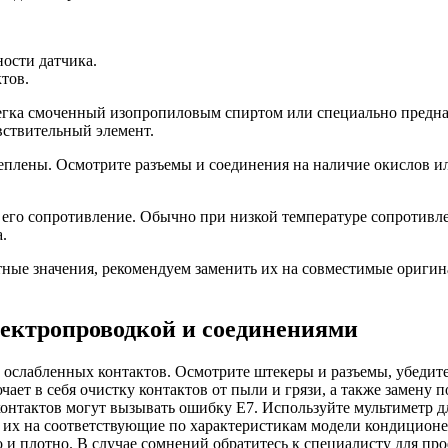
ости датчика.
тов.
легка смоченный изопропиловым спиртом или специально предна
вствительный элемент.
реплены. Осмотрите разъемы и соединения на наличие окислов и
е его сопротивление. Обычно при низкой температуре сопротивл
.
ные значения, рекомендуем заменить их на совместимые оригин
лектропроводкой и соединениями
 ослабленных контактов. Осмотрите штекеры и разъемы, убедите
ает в себя очистку контактов от пыли и грязи, а также замену
контактов могут вызывать ошибку E7. Используйте мультиметр д
их на соответствующие по характеристикам модели кондиционера
 и плотно. В случае сомнений обратитесь к специалисту для пр