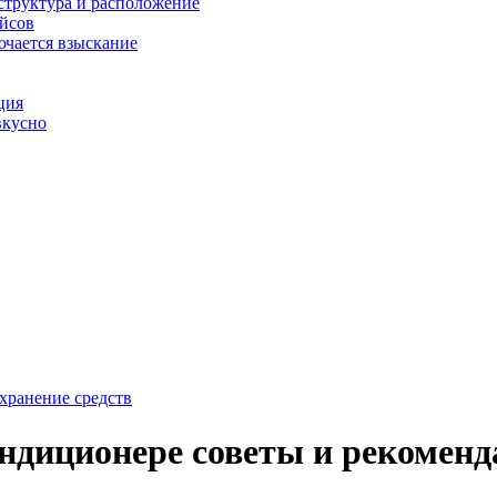
структура и расположение
ейсов
ючается взыскание
ция
вкусно
хранение средств
ондиционере советы и рекомен