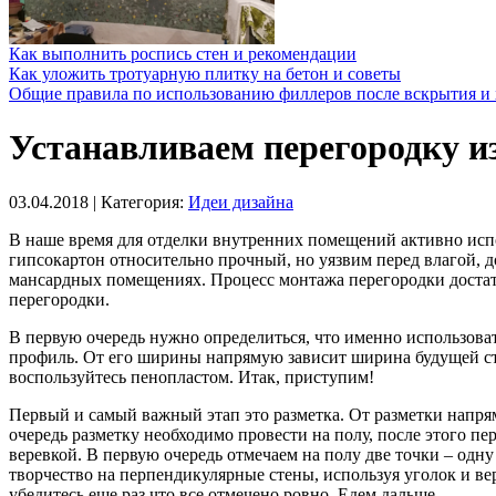
Как выполнить роспись стен и рекомендации
Как уложить тротуарную плитку на бетон и советы
Общие правила по использованию филлеров после вскрытия и 
Устанавливаем перегородку и
03.04.2018
| Категория:
Идеи дизайна
В наше время для отделки внутренних помещений активно исп
гипсокартон относительно прочный, но уязвим перед влагой,
мансардных помещениях. Процесс монтажа перегородки достато
перегородки.
В первую очередь нужно определиться, что именно использова
профиль. От его ширины напрямую зависит ширина будущей сте
воспользуйтесь пенопластом. Итак, приступим!
Первый и самый важный этап это разметка. От разметки напрям
очередь разметку необходимо провести на полу, после этого пе
веревкой. В первую очередь отмечаем на полу две точки – одну
творчество на перпендикулярные стены, используя уголок и ве
убедитесь еще раз что все отмечено ровно. Едем дальше.