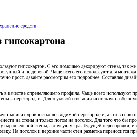
хранение средств
з гипсокартона
ользуют гипсокартон.
С эго помощью декорируют стены, так же 
 доступный и не дорогой. Чаще всего его используют для монт
чно прост, давайте рассмотрим его подробнее. Составляя диза
ть в качестве определяющего профиля. Чаще всего используют 
ны – перегородки. Для звуковой изоляции используют обычную 
ую зависит «ровность» возводимой перегородки, а это в свою о
ренести на стены и только потом на потолок. Для того что бы п
 у параллельной стены, а другую у края будущей перегородки, и
ревку. На потолок и верхние части стен разметка переносится п