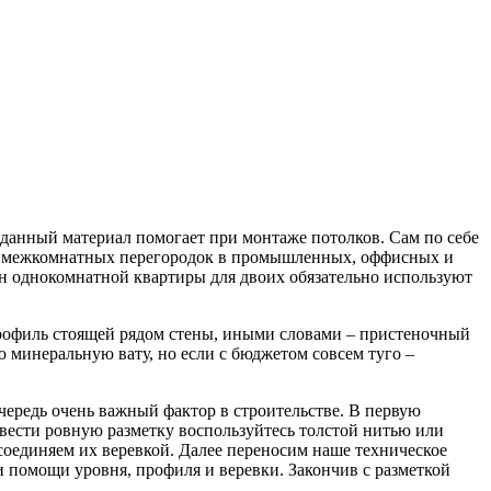
данный материал помогает при монтаже потолков. Сам по себе
ажа межкомнатных перегородок в промышленных, оффисных и
йн однокомнатной квартиры для двоих обязательно используют
профиль стоящей рядом стены, иными словами – пристеночный
минеральную вату, но если с бюджетом совсем туго –
чередь очень важный фактор в строительстве. В первую
ровести ровную разметку воспользуйтесь толстой нитью или
 соединяем их веревкой. Далее переносим наше техническое
ри помощи уровня, профиля и веревки. Закончив с разметкой