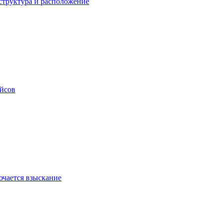
структура и расположение
ейсов
ючается взыскание