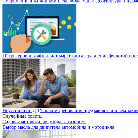
Современный жилой комплекс «Флагман»: архитектура, инфра
10 трекеров для аффилиат маркетинга: сравнение функций и к
Неустойка по ДДУ: какие требования предъявлять и в чем закл
Случайные советы
Садовая мотокоса для ухода за газоном.
Выбор масла для двигателя автомобиля и мотоцикла