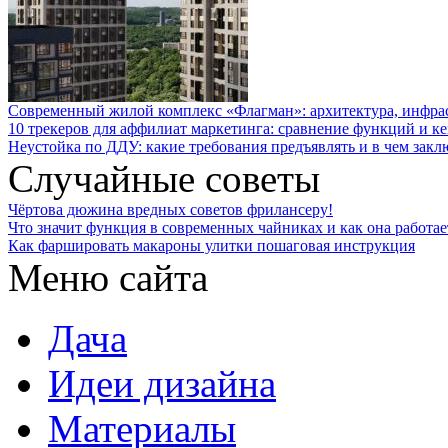
Современный жилой комплекс «Флагман»: архитектура, инфра
10 трекеров для аффилиат маркетинга: сравнение функций и к
Неустойка по ДДУ: какие требования предъявлять и в чем закл
Случайные советы
Чёртова дюжина вредных советов фрилансеру!
Что значит функция в современных чайниках и как она работае
Как фаршировать макароны улитки пошаговая инструкция
Меню сайта
Дача
Идеи дизайна
Материалы