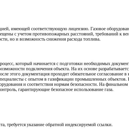
цией, имеющей соответствующую лицензию. Газовое оборудование
мещены с учетом противопожарных расстояний, требований к ве
сти, но и возможность снижения расхода топлива.
оцесс, который начинается с подготовки необходимых документ
 возможности подключения объекта. На их основе разрабатывает
сле этого документация проходит обязательное согласование в
пециалисты с опытом в газификации промышленных объектов. К
рудования и соответствия нормам безопасности. На финальном 
онтроль, гарантирующие безопасное использование газа.
та, требуется указание обратной индексируемой ссылки.