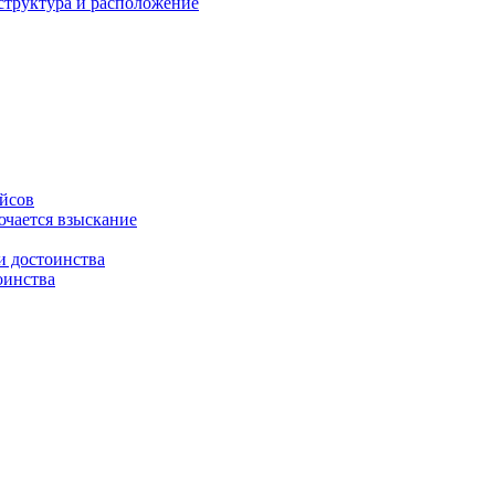
структура и расположение
ейсов
ючается взыскание
и достоинства
оинства