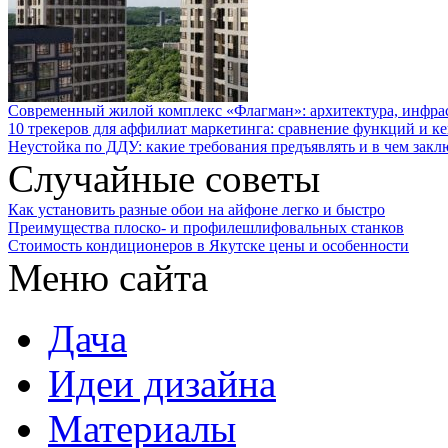
Современный жилой комплекс «Флагман»: архитектура, инфра
10 трекеров для аффилиат маркетинга: сравнение функций и к
Неустойка по ДДУ: какие требования предъявлять и в чем закл
Случайные советы
Как установить разные обои на айфоне легко и быстро
Преимущества плоско- и профилешлифовальных станков
Стоимость кондиционеров в Якутске цены и особенности
Меню сайта
Дача
Идеи дизайна
Материалы