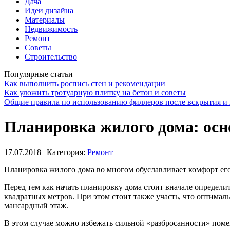
Дача
Идеи дизайна
Материалы
Недвижимость
Ремонт
Советы
Строительство
Популярные статьи
Как выполнить роспись стен и рекомендации
Как уложить тротуарную плитку на бетон и советы
Общие правила по использованию филлеров после вскрытия и 
Планировка жилого дома: ос
17.07.2018
| Категория:
Ремонт
Планировка жилого дома во многом обуславливает комфорт его 
Перед тем как начать планировку дома стоит вначале определит
квадратных метров. При этом стоит также участь, что оптимал
мансардный этаж.
В этом случае можно избежать сильной «разбросанности» пом