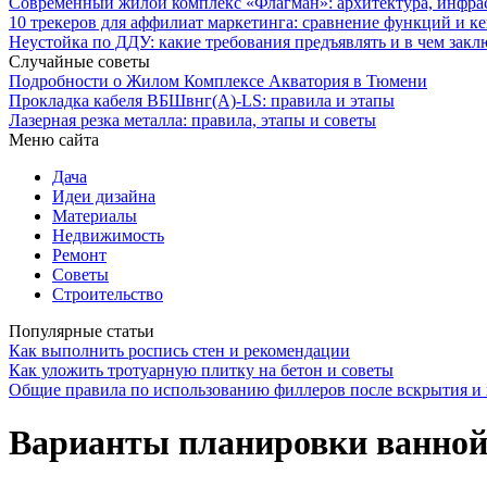
Современный жилой комплекс «Флагман»: архитектура, инфра
10 трекеров для аффилиат маркетинга: сравнение функций и к
Неустойка по ДДУ: какие требования предъявлять и в чем закл
Случайные советы
Подробности о Жилом Комплексе Акватория в Тюмени
Прокладка кабеля ВБШвнг(А)-LS: правила и этапы
Лазерная резка металла: правила, этапы и советы
Меню сайта
Дача
Идеи дизайна
Материалы
Недвижимость
Ремонт
Советы
Строительство
Популярные статьи
Как выполнить роспись стен и рекомендации
Как уложить тротуарную плитку на бетон и советы
Общие правила по использованию филлеров после вскрытия и 
Варианты планировки ванной