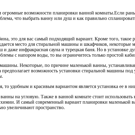
и огромные возможности планировки ванной комнаты.
Если рань
облема, что выбрать ванну или душ и как правильно спланироват
бина, это для вас самый подходящий вариант. Кроме того, такое
ождается место для стиральной машины и шкафчиков, некоторые
ш и даже инфракрасная сауна и турецкая баня. Но в установке 
роблемы с напором воды, то вы ограничитесь только простой ка
машины. Некоторые, по причине маленькой ванны, устанавливают
ка предполагает возможность установки стиральной машины под
ы.
ся, то удобным и красивым вариантом является установка ее в
 ванны на угловую. Также в ванной комнате стоит использовать
 химии. И самый современный вариант планировки маленькой ва
льно увеличивают пространство.