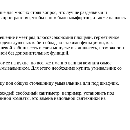
ше для многих стоял вопрос, что лучше раздельный и
ь пространство, чтобы в нем было комфортно, а также нашлось
 решение имеет ряд плюсов: экономия площади, герметичное
 модели душевых кабин обладают такими функциями, как
душевой кабины есть и свои минусы: вы лишитесь, возможности
биной без дополнительных функций.
 ее на кухне, но все, же именно ванная комната самое
 умывальником. Для этого необходимо купить умывальник со
 нишу под общую столешницу умывальника или под шкафчик.
 каждый свободный сантиметр, например, установить под
нной комнаты, это замена напольной сантехники на