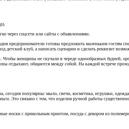
р).
гко через соцсети или сайты с объявлениями.
годня предприниматели готовы предложить маленьким гостям спе
д детский клуб, а написать сценарии и сделать реквизит возмо
. Чтобы женщины не скучали в череде однообразных будней, ор
щины отдыхают, общаются между собой. На каждой встрече прохо
а, сегодня популярны: мыло, свечи, косметика, игрушки, одежда
ньги. Это связано с тем, что изделия ручной работы существенн
заные носки с прикольным принтом, посуда с декором из полимер