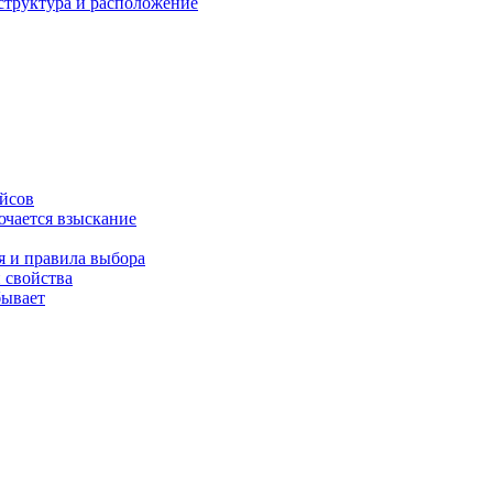
структура и расположение
ейсов
ючается взыскание
я и правила выбора
 свойства
бывает