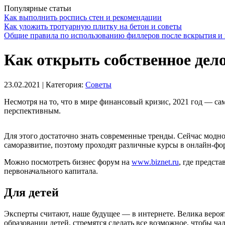
Популярные статьи
Как выполнить роспись стен и рекомендации
Как уложить тротуарную плитку на бетон и советы
Общие правила по использованию филлеров после вскрытия и 
Как открыть собственное дело
23.02.2021
| Категория:
Советы
Несмотря на то, что в мире финансовый кризис, 2021 год — са
перспективным.
Для этого достаточно знать современные тренды. Сейчас модно
саморазвитие, поэтому проходят различные курсы в онлайн-фо
Можно посмотреть бизнес форум на
www.biznet.ru
, где предст
первоначального капитала.
Для детей
Эксперты считают, наше будущее — в интернете. Велика вероя
образовании детей, стремятся сделать все возможное, чтобы 