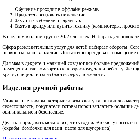
Обучение проходит в оффлайн режиме.
Придется арендовать помещение.
Закупить мебельный гарнитур.
Взять в аренду или купить технику (компьютеры, проекто
В среднем в одной группе 20-25 человек. Набирать учеников ле
Сфера развлекательных услуг для детей набирает обороты. Се
первоначальное вложение. Достаточно арендовать помещение по
Для мам в декрете и малышей создают все больше предложений
помещении, где комфортно как взрослому, так и ребенку. Жен
врачи, специалисты из бьютисферы, психологи.
Изделия ручной работы
Уникальные товары, которые заказывают у талантливого мастер
себестоимость, покупатели готовы порой заплатить большие де
оригинальные и безопасные.
Делать и продавать можно все, что угодно. Это могут быть вя
(скрабы, бомбочки для ванн, паста для шугаринга).
10 трекеров для аффилиат