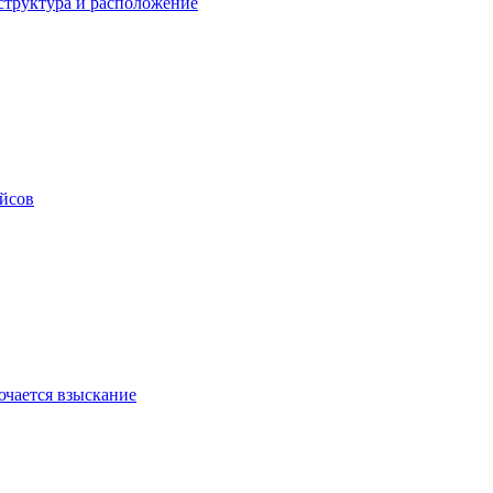
структура и расположение
ейсов
ючается взыскание