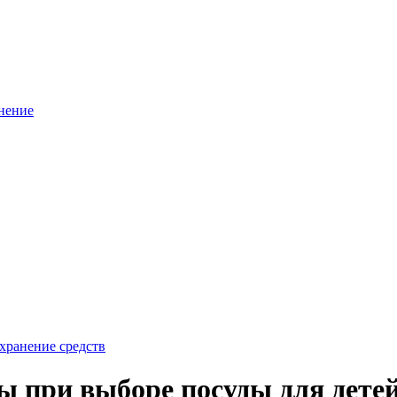
нение
хранение средств
ы при выборе посуды для дете