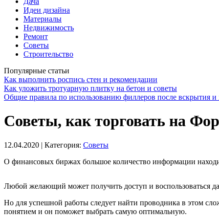
Дача
Идеи дизайна
Материалы
Недвижимость
Ремонт
Советы
Строительство
Популярные статьи
Как выполнить роспись стен и рекомендации
Как уложить тротуарную плитку на бетон и советы
Общие правила по использованию филлеров после вскрытия и 
Советы, как торговать на Фор
12.04.2020
| Категория:
Советы
О финансовых биржах большое количество информации находитс
Любой желающий может получить доступ и воспользоваться да
Но для успешной работы следует найти проводника в этом сло
понятием и он поможет выбрать самую оптимальную.