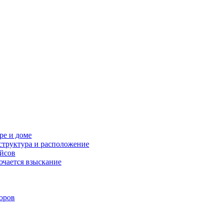
ре и доме
структура и расположение
ейсов
ючается взыскание
оров