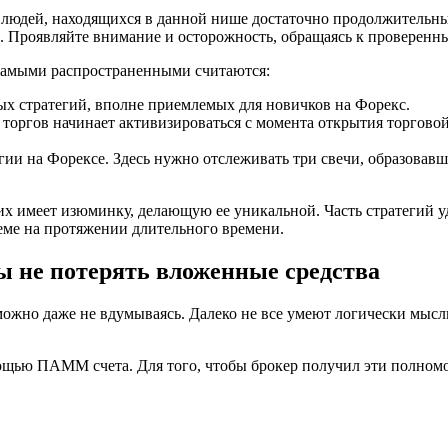
 людей, находящихся в данной нише достаточно продолжительны
. Проявляйте внимание и осторожность, обращаясь к проверенн
Самыми распространенными считаются:
ых стратегий, вполне приемлемых для новичков на Форекс.
торгов начинает активизироваться с момента открытия торгово
гии на Форексе. Здесь нужно отслеживать три свечи, образовав
них имеет изюминку, делающую ее уникальной. Часть стратегий 
еме на протяжении длительного времени.
ы не потерять вложенные средства
можно даже не вдумываясь. Далеко не все умеют логически мыслит
ощью ПАММ счета. Для того, чтобы брокер получил эти полномо