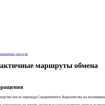
хранение средств
рактичные маршруты обмена
бращения
редства после перехода Соединённого Королевства на полимерн
 остановили их приём, поскольку канал возврата старых выпус