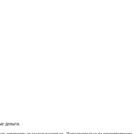
ые деньги.
ков эмитенту оказался разорван. Дополнительным препятствием