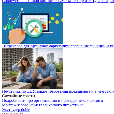
Современный жилой комплекс «Флагман»: архитектура, инфра
10 трекеров для аффилиат маркетинга: сравнение функций и к
Неустойка по ДДУ: какие требования предъявлять и в чем закл
Случайные советы
Подробности про организацию и проведение коворкинга
Монтаж забора из металлического штакетника
Экструдер dohle