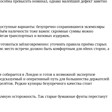
пособна превысить номинал, однако малейший дефект заметно
 доступные варианты: безупречно сохранившиеся экземпляры
 Объём наличности тоже важен: скромные суммы можно
бегая транспортных и визовых издержек.
отовиться заблаговременно: уточнять правила приёма старых
м: место встречи должно быть комфортным для обеих сторон, а
 собирается в Лондон и готов к возможной экспертизе
редсказуемый и оперативный путь для большинства держателей
релётов. Редкие купюры безупречного качества стоит
зумную осторожность. Так старые бумажные фунты перестанут