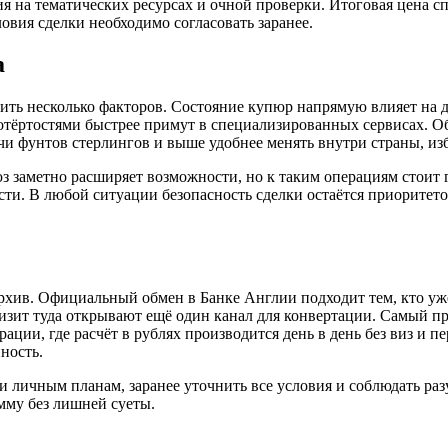
я на тематических ресурсах и очной проверки. Итоговая цена с
овия сделки необходимо согласовать заранее.
а
нить несколько факторов. Состояние купюр напрямую влияет на
 потёртостями быстрее примут в специализированных сервисах.
ячи фунтов стерлингов и выше удобнее менять внутри страны, из
 заметно расширяет возможности, но к таким операциям стоит г
ти. В любой ситуации безопасность сделки остаётся приоритето
хив. Официальный обмен в Банке Англии подходит тем, кто уже
изит туда открывают ещё один канал для конвертации. Самый п
ии, где расчёт в рублях производится день в день без виз и пе
ность.
 личным планам, заранее уточнить все условия и соблюдать ра
мму без лишней суеты.