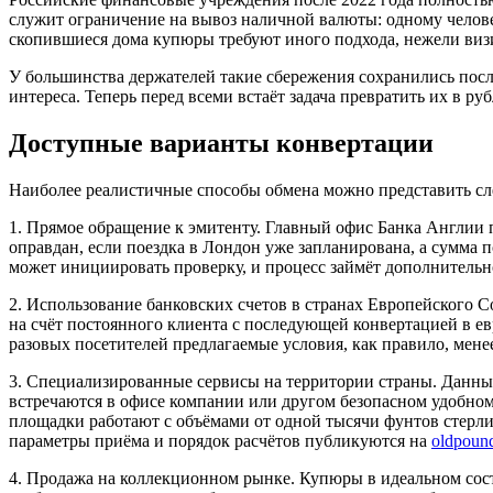
служит ограничение на вывоз наличной валюты: одному челове
скопившиеся дома купюры требуют иного подхода, нежели визи
У большинства держателей такие сбережения сохранились после
интереса. Теперь перед всеми встаёт задача превратить их в ру
Доступные варианты конвертации
Наиболее реалистичные способы обмена можно представить с
1. Прямое обращение к эмитенту. Главный офис Банка Англии
оправдан, если поездка в Лондон уже запланирована, а сумма 
может инициировать проверку, и процесс займёт дополнительн
2. Использование банковских счетов в странах Европейского 
на счёт постоянного клиента с последующей конвертацией в е
разовых посетителей предлагаемые условия, как правило, мене
3. Специализированные сервисы на территории страны. Данный
встречаются в офисе компании или другом безопасном удобном
площадки работают с объёмами от одной тысячи фунтов стерлин
параметры приёма и порядок расчётов публикуются на
oldpoun
4. Продажа на коллекционном рынке. Купюры в идеальном сост