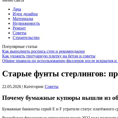
Меню сайта
Дача
Идеи дизайна
Материалы
Недвижимость
Ремонт
Советы
Строительство
Популярные статьи
Как выполнить роспись стен и рекомендации
Как уложить тротуарную плитку на бетон и советы
Общие правила по использованию филлеров после вскрытия и 
Старые фунты стерлингов: п
22.05.2026
| Категория:
Советы
Почему бумажные купюры вышли из о
Бумажные банкноты серий E и F утратили статус платёжного с
Российские финансовые учреждения после 2022 года полностью