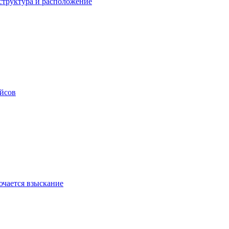
структура и расположение
ейсов
ючается взыскание