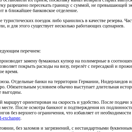
ку разрешено пересекать границу с суммой, не превышающей эк
т в ближайшее банковское отделение.
 туристических поездок либо хранились в качестве резерва. Ча
бли, и для этого существует несколько работающих сценариев.
ледующим перечнем:
 производит замену бумажных купюр на полимерные в соотношен
позволяет покрыть расходы на визу, перелёт с пересадкой и про
ое время.
Союза. Отдельные банки на территории Германии, Нидерландов 
вро. Обязательным условием обычно выступает длительная истор
е выгодны.
 маршрут ориентирован на скорость и удобство. После подачи за
 месте. После осмотра банкнот и подтверждения их подлинност
гов без верхнего ограничения, что избавляет от необходимости
d-exchange
.
оянии, без заломов и загрязнений, с нестандартными буквенным