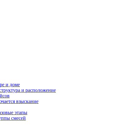
ре и доме
структура и расположение
ейсов
ючается взыскание
азовые этапы
уппы смесей