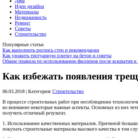
Дача
Идеи дизайна
Материалы
Недвижимость
Ремонт
Советы
Строительство
Популярные статьи
Как выполнить роспись стен и рекомендации
Как уложить тротуарную плитку на бетон и советы
Общие правила по использованию филлеров после вскрытия и 
Как избежать появления трещ
06.03.2018
| Категория:
Строительство
В процессе строительных работ при несоблюдении технологич
во внимание некоторые важные аспекты. Основных из них четы
получить отличный результат.
1. Использование качественных материалов. Причиной большин
покупать строительные материалы высокого качества в том слу