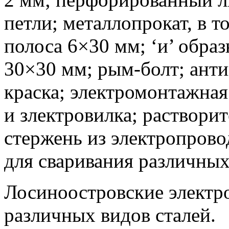
петли; металлопрокат, в т
полоса 6×30 мм; ‘и’ обра
30×30 мм; рым-болт; анти
краска; электромонтажна
и злектровилка; раствори
стержень из электропрово
для сваривания различных
Лосиноостровские электр
различных видов сталей.