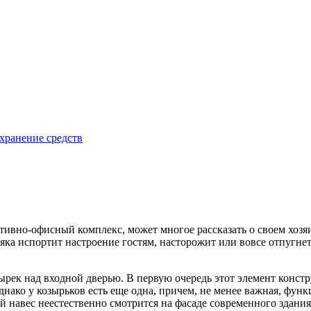
хранение средств
тивно-офисный комплекс, может многое рассказать о своем хозя
 испортит настроение гостям, насторожит или вовсе отпугнет к
ырек над входной дверью. В первую очередь этот элемент конс
Однако у козырьков есть еще одна, причем, не менее важная, фун
й навес неестественно смотрится на фасаде современного здания