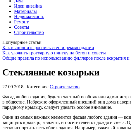
Дача
Идеи дизайна
Материалы
Недвижимость
Ремонт
Советы
Строительство
Популярные статьи
Как выполнить роспись стен и рекомендации
Как уложить тротуарную плитку на бетон и советы
Общие правила по использованию филлеров после вскрытия и 
Стеклянные козырьки
27.09.2018
| Категория:
Строительство
Фасад любого здания, будь то частный особняк или администра
в обществе.
Небрежно оформленный внешний вид дома наверняка
парадному крыльцу, следует уделять особое внимание.
Один из самых важных элементов фасада любого здания — коз
защищать крыльцо, а значит, и посетителей от дождя и снега. 
легко испортить весь облик здания. Например, тяжелый кованы