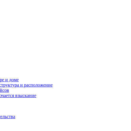
ре и доме
структура и расположение
ейсов
ючается взыскание
ельства