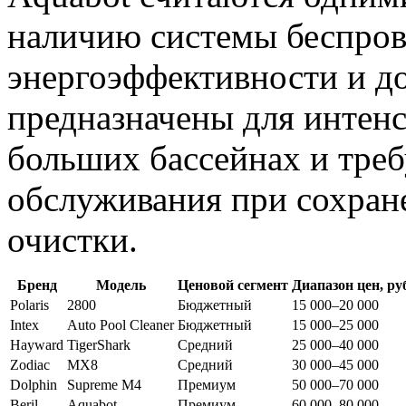
наличию системы беспров
энергоэффективности и д
предназначены для интенс
больших бассейнах и треб
обслуживания при сохран
очистки.
Бренд
Модель
Ценовой сегмент
Диапазон цен, ру
Polaris
2800
Бюджетный
15 000–20 000
Intex
Auto Pool Cleaner
Бюджетный
15 000–25 000
Hayward
TigerShark
Средний
25 000–40 000
Zodiac
MX8
Средний
30 000–45 000
Dolphin
Supreme M4
Премиум
50 000–70 000
Beril
Aquabot
Премиум
60 000–80 000