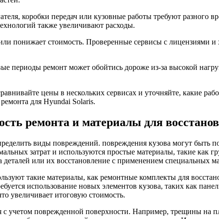
ателя, коробки передач или кузовные работы требуют разного в
технологий также увеличивают расходы.
ли понижает стоимость. Проверенные сервисы с лицензиями и х
овые периоды ремонт может обойтись дороже из-за высокой нагр
сравнивайте цены в нескольких сервисах и уточняйте, какие ра
емонта для Hyundai Solaris.
ость ремонта и материалы для восстанов
 определить виды повреждений. повреждения кузова могут быть
ьных затрат и используются простые материалы, такие как гру
а деталей или их восстановление с применением специальных м
ользуют такие материалы, как ремонтные комплекты для восстан
ебуется использование новых элементов кузова, таких как пане
то увеличивает итоговую стоимость.
ся с учетом поврежденной поверхности. Например, трещины на 