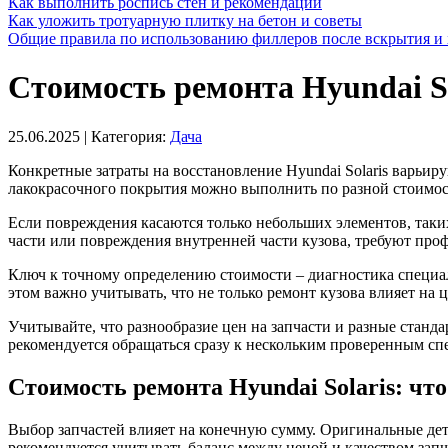
Как выполнить роспись стен и рекомендации
Как уложить тротуарную плитку на бетон и советы
Общие правила по использованию филлеров после вскрытия и 
Стоимость ремонта Hyundai So
25.06.2025
| Категория:
Дача
Конкретные затраты на восстановление Hyundai Solaris варьир
лакокрасочного покрытия можно выполнить по разной стоимости
Если повреждения касаются только небольших элементов, таких
части или повреждения внутренней части кузова, требуют про
Ключ к точному определению стоимости – диагностика специали
этом важно учитывать, что не только ремонт кузова влияет на
Учитывайте, что разнообразие цен на запчасти и разные станд
рекомендуется обращаться сразу к нескольким проверенным сп
Стоимость ремонта Hyundai Solaris: что
Выбор запчастей влияет на конечную сумму. Оригинальные де
рекомендуется учитывать баланс между ценой и качеством запч