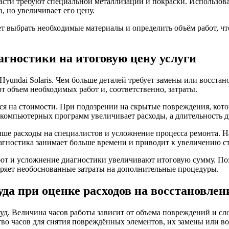
части требуют специальной металлизации и покраски. Использов
, но увеличивает его цену.
т выбрать необходимые материалы и определить объём работ, чт
агностики на итоговую цену услуги
yundai Solaris. Чем больше деталей требует замены или восстан
 объем необходимых работ и, соответственно, затраты.
я на стоимости. При подозрении на скрытые повреждения, кото
омпьютерных программ увеличивает расходы, а длительность ди
ше расходы на специалистов и усложнение процесса ремонта. Н
агностика занимает больше времени и приводит к увеличению с
бот и усложнение диагностики увеличивают итоговую сумму. По
аряет необоснованные затраты на дополнительные процедуры.
уда при оценке расходов на восстановле
руд. Величина часов работы зависит от объема повреждений и сл
тво часов для снятия повреждённых элементов, их замены или в