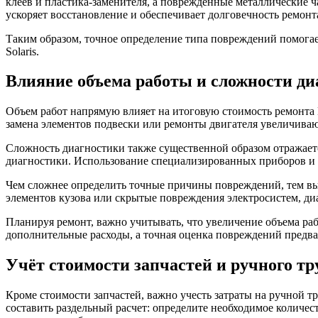
клеев и пластика-заменителя, а поврежденные металлические 
ускоряет восстановление и обеспечивает долговечность ремонта
Таким образом, точное определение типа повреждений помогае
Solaris.
Влияние объема работы и сложности ди
Объем работ напрямую влияет на итоговую стоимость ремонта H
замена элементов подвески или ремонты двигателя увеличивают
Сложность диагностики также существенной образом отражаетс
диагностики. Использование специализированных приборов и к
Чем сложнее определить точные причины повреждений, тем вы
элементов кузова или скрытые повреждения электросистем, ди
Планируя ремонт, важно учитывать, что увеличение объема ра
дополнительные расходы, а точная оценка повреждений предв
Учёт стоимости запчастей и ручного тр
Кроме стоимости запчастей, важно учесть затраты на ручной т
составить раздельный расчет: определите необходимое количес