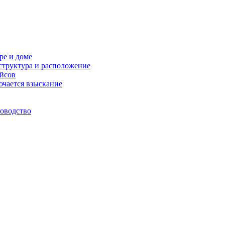
ре и доме
структура и расположение
ейсов
ючается взыскание
ководство