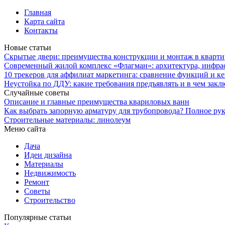
Главная
Карта сайта
Контакты
Новые статьи
Скрытые двери: преимущества конструкции и монтаж в кварти
Современный жилой комплекс «Флагман»: архитектура, инфра
10 трекеров для аффилиат маркетинга: сравнение функций и к
Неустойка по ДДУ: какие требования предъявлять и в чем закл
Случайные советы
Описание и главные преимущества квариловых ванн
Как выбрать запорную арматуру для трубопровода? Полное ру
Строительные материалы: линолеум
Меню сайта
Дача
Идеи дизайна
Материалы
Недвижимость
Ремонт
Советы
Строительство
Популярные статьи