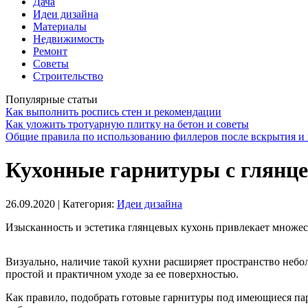
Дача
Идеи дизайна
Материалы
Недвижимость
Ремонт
Советы
Строительство
Популярные статьи
Как выполнить роспись стен и рекомендации
Как уложить тротуарную плитку на бетон и советы
Общие правила по использованию филлеров после вскрытия и 
Кухонные гарнитуры с глянце
26.09.2020
| Категория:
Идеи дизайна
Изысканность и эстетика глянцевых кухонь привлекает множес
Визуально, наличие такой кухни расширяет пространство небо
простой и практичном уходе за ее поверхностью.
Как правило, подобрать готовые гарнитуры под имеющиеся па