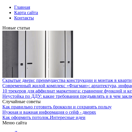
Главная
Карта сайта
Контакты
Новые статьи
Скрытые двери: преимущества конструкции и монтаж в кварти
Современный жилой комплекс «Флагман»: архитектура, инфра
10 трекеров для аффилиат маркетинга: сравнение функций и к
Неустойка по ДДУ: какие требования предъявлять и в чем закл
Случайные советы
Как правильно готовить брокколи и сохранять пользу
Нужная и важная информация о сейф - дверях
Как оформить потолок.Интересные идеи
Меню сайта