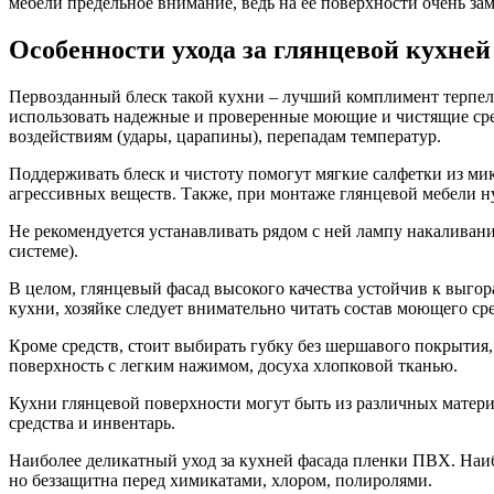
мебели предельное внимание, ведь на ее поверхности очень зам
Особенности ухода за глянцевой кухней
Первозданный блеск такой кухни – лучший комплимент терпелив
использовать надежные и проверенные моющие и чистящие сред
воздействиям (удары, царапины), перепадам температур.
Поддерживать блеск и чистоту помогут мягкие салфетки из ми
агрессивных веществ. Также, при монтаже глянцевой мебели н
Не рекомендуется устанавливать рядом с ней лампу накаливани
системе).
В целом, глянцевый фасад высокого качества устойчив к выго
кухни, хозяйке следует внимательно читать состав моющего сре
Кроме средств, стоит выбирать губку без шершавого покрытия,
поверхность с легким нажимом, досуха хлопковой тканью.
Кухни глянцевой поверхности могут быть из различных материа
средства и инвентарь.
Наиболее деликатный уход за кухней фасада пленки ПВХ. Наиб
но беззащитна перед химикатами, хлором, полиролями.