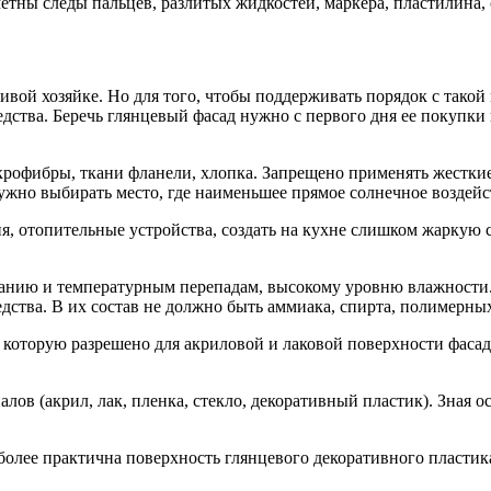
етны следы пальцев, разлитых жидкостей, маркера, пластилина, 
ой хозяйке. Но для того, чтобы поддерживать порядок с такой 
ства. Беречь глянцевый фасад нужно с первого дня ее покупки 
крофибры, ткани фланели, хлопка. Запрещено применять жесткие
ужно выбирать место, где наименьшее прямое солнечное воздейс
я, отопительные устройства, создать на кухне слишком жаркую 
ранию и температурным перепадам, высокому уровню влажности.
дства. В их состав не должно быть аммиака, спирта, полимерных
 которую разрешено для акриловой и лаковой поверхности фасад
лов (акрил, лак, пленка, стекло, декоративный пластик). Зная
олее практична поверхность глянцевого декоративного пластика