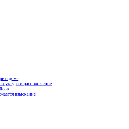
ре и доме
структура и расположение
ейсов
ючается взыскание