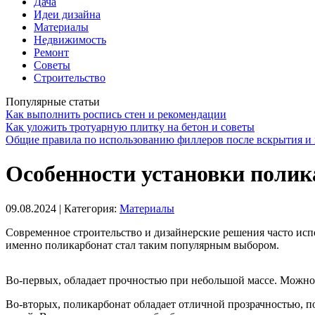
Дача
Идеи дизайна
Материалы
Недвижимость
Ремонт
Советы
Строительство
Популярные статьи
Как выполнить роспись стен и рекомендации
Как уложить тротуарную плитку на бетон и советы
Общие правила по использованию филлеров после вскрытия и 
Особенности установки полик
09.08.2024
| Категория:
Материалы
Современное строительство и дизайнерские решения часто испо
именно поликарбонат стал таким популярным выбором.
Во-первых, обладает прочностью при небольшой массе. Можно и
Во-вторых, поликарбонат обладает отличной прозрачностью, по