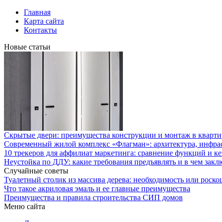
Главная
Карта сайта
Контакты
Новые статьи
Скрытые двери: преимущества конструкции и монтаж в кварти
Современный жилой комплекс «Флагман»: архитектура, инфра
10 трекеров для аффилиат маркетинга: сравнение функций и к
Неустойка по ДДУ: какие требования предъявлять и в чем закл
Случайные советы
Туалетный столик из массива дерева: необходимость или роско
Что такое акриловая эмаль и ее главные преимущества
Преимущества и правила строительства СИП домов
Меню сайта