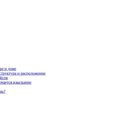
ре и доме
структура и расположение
ейсов
ючается взыскание
шь?