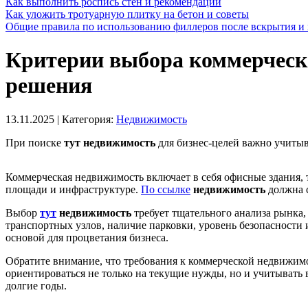
Как выполнить роспись стен и рекомендации
Как уложить тротуарную плитку на бетон и советы
Общие правила по использованию филлеров после вскрытия и 
Критерии выбора коммерческо
решения
13.11.2025
| Категория:
Недвижимость
При поиске
тут недвижимость
для бизнес-целей важно учитыв
Коммерческая недвижимость включает в себя офисные здания,
площади и инфраструктуре.
По ссылке
недвижимость
должна с
Выбор
тут
недвижимость
требует тщательного анализа рынка,
транспортных узлов, наличие парковки, уровень безопасности
основой для процветания бизнеса.
Обратите внимание, что требования к коммерческой недвижим
ориентироваться не только на текущие нужды, но и учитывать
долгие годы.