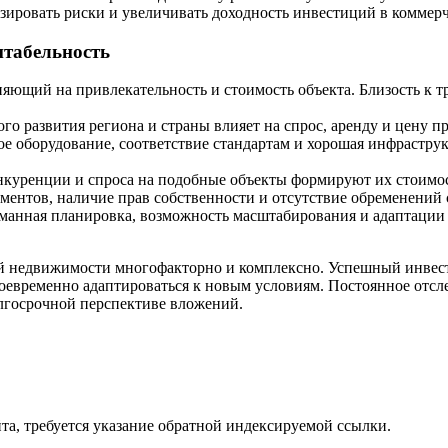
ировать риски и увеличивать доходность инвестиций в коммер
нтабельность
ияющий на привлекательность и стоимость объекта. Близость к 
о развития региона и страны влияет на спрос, аренду и цену п
е оборудование, соответствие стандартам и хорошая инфрастр
нкуренции и спроса на подобные объекты формируют их стоимос
ментов, наличие прав собственности и отсутствие обременений
манная планировка, возможность масштабирования и адаптации 
ой недвижимости многофакторно и комплексно. Успешный инвест
воевременно адаптироваться к новым условиям. Постоянное отс
олгосрочной перспективе вложений.
та, требуется указание обратной индексируемой ссылки.