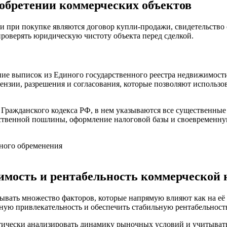
обретении коммерческих объектов
 при покупке являются договор купли-продажи, свидетельство 
проверять юридическую чистоту объекта перед сделкой.
ние выписок из Единого государственного реестра недвижимост
ензии, разрешения и согласования, которые позволяют использо
Гражданского кодекса РФ, в нем указываются все существенные 
рственной пошлины, оформление налоговой базы и своевременн
иного обременения
мость и рентабельность коммерческой
ать множество факторов, которые напрямую влияют как на её с
ную привлекательность и обеспечить стабильную рентабельност
тически анализировать динамику рыночных условий и учитывать