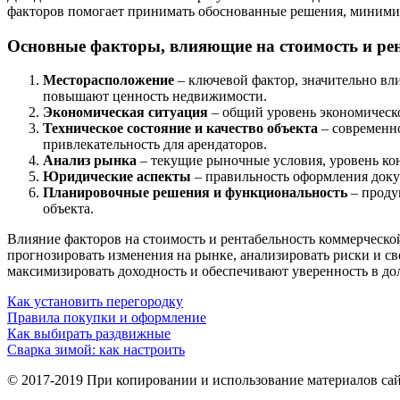
факторов помогает принимать обоснованные решения, минимиз
Основные факторы, влияющие на стоимость и ре
Месторасположение
– ключевой фактор, значительно вл
повышают ценность недвижимости.
Экономическая ситуация
– общий уровень экономическог
Техническое состояние и качество объекта
– современно
привлекательность для арендаторов.
Анализ рынка
– текущие рыночные условия, уровень ко
Юридические аспекты
– правильность оформления доку
Планировочные решения и функциональность
– проду
объекта.
Влияние факторов на стоимость и рентабельность коммерческ
прогнозировать изменения на рынке, анализировать риски и с
максимизировать доходность и обеспечивают уверенность в д
Как установить перегородку
Правила покупки и оформление
Как выбирать раздвижные
Сварка зимой: как настроить
© 2017-2019 При копировании и использование материалов сай