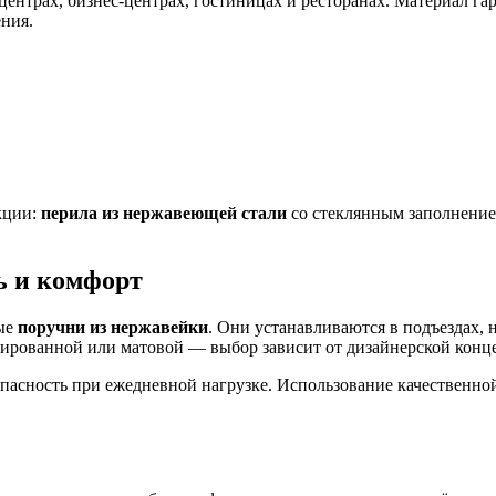
центрах, бизнес-центрах, гостиницах и ресторанах. Материал гар
ния.
кции:
перила из нержавеющей стали
со стеклянным заполнение
ь и комфорт
ные
поручни из нержавейки
. Они устанавливаются в подъездах, 
ированной или матовой — выбор зависит от дизайнерской конц
пасность при ежедневной нагрузке. Использование качественно