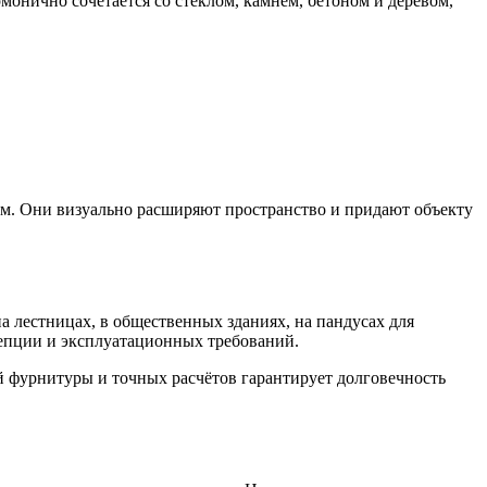
монично сочетается со стеклом, камнем, бетоном и деревом,
м. Они визуально расширяют пространство и придают объекту
на лестницах, в общественных зданиях, на пандусах для
епции и эксплуатационных требований.
й фурнитуры и точных расчётов гарантирует долговечность