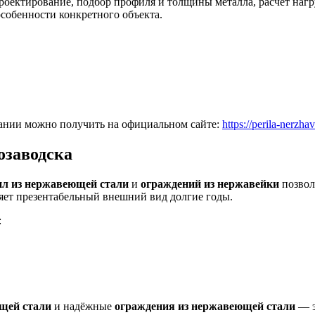
роектирование, подбор профиля и толщины металла, расчёт нагр
собенности конкретного объекта.
ании можно получить на официальном сайте:
https://perila-nerzha
озаводска
ил из нержавеющей стали
и
ограждений из нержавейки
позвол
няет презентабельный внешний вид долгие годы.
:
щей стали
и надёжные
ограждения из нержавеющей стали
— э