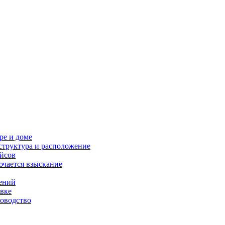
ре и доме
структура и расположение
ейсов
ючается взыскание
нений
овке
ководство