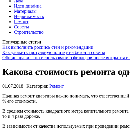
Дача
Идеи дизайна
Материалы
Недвижимость
Ремонт
Советы
Строительство
Популярные статьи
Как выполнить роспись стен и рекомендации
Как уложить тротуарную плитку на бетон и советы
Общие правила по использованию филлеров после вскрытия и 
Какова стоимость ремонта од
01.07.2018
| Категория:
Ремонт
Начиная ремонт квартиры важно понимать, что ответственный и
% его стоимости.
В среднем стоимость квадратного метра капитального ремонта м
то и 4 раза дороже.
В зависимости от качества используемых при проведении ремо