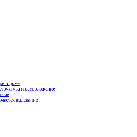
ре и доме
структура и расположение
ейсов
ючается взыскание