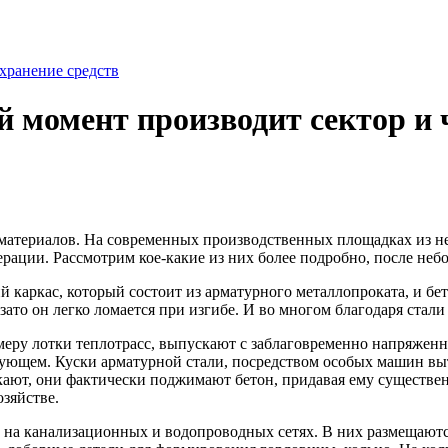
хранение средств
момент производит сектор и ч
материалов.
На современных производственных площадках из н
рации. Рассмотрим кое-какие из них более подробно, после неб
й каркас, который состоит из арматурного металлопроката, и бе
ато он легко ломается при изгибе. И во многом благодаря стали 
ру лотки теплотрасс, выпускают с заблаговременно напряженно
дующем. Куски арматурной стали, посредством особых машин вы
скают, они фактически поджимают бетон, придавая ему существе
озяйстве.
а канализационных и водопроводных сетях. В них размещаются л