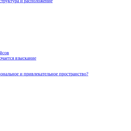
структура и расположение
ейсов
ючается взыскание
ональное и привлекательное пространство?