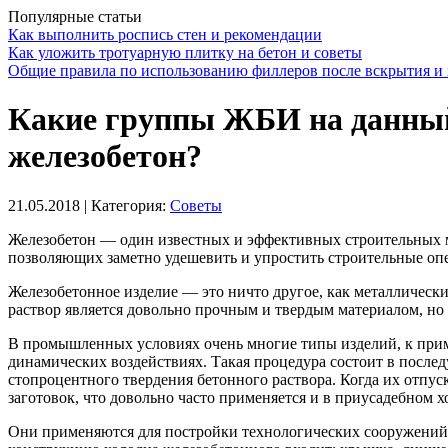
Популярные статьи
Как выполнить роспись стен и рекомендации
Как уложить тротуарную плитку на бетон и советы
Общие правила по использованию филлеров после вскрытия и 
Какие группы ЖБИ на данный 
железобетон?
21.05.2018
| Категория:
Советы
Железобетон — один известных и эффективных строительных 
позволяющих заметно удешевить и упростить строительные опе
Железобетонное изделие — это ничто другое, как металлически
раствор является довольно прочным и твердым материалом, но з
В промышленных условиях очень многие типы изделий, к приме
динамических воздействиях. Такая процедура состоит в после
стопроцентного твердения бетонного раствора. Когда их отпу
заготовок, что довольно часто применяется и в приусадебном х
Они применяются для постройки технологических сооружений н