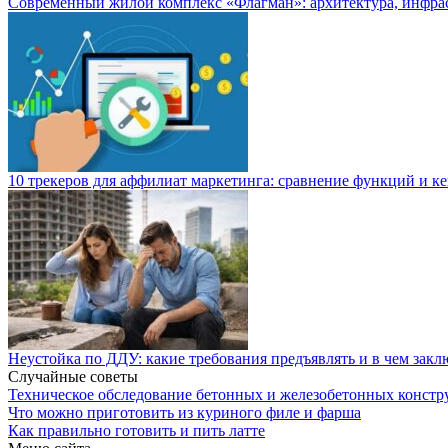
Современный жилой комплекс «Флагман»: архитектура, инфра
10 трекеров для аффилиат маркетинга: сравнение функций и к
Неустойка по ДДУ: какие требования предъявлять и в чем закл
Случайные советы
Техническое обследование бетонных и железобетонных констр
Что можно приготовить из куриного филе и фарша
Как правильно готовить и пить латте