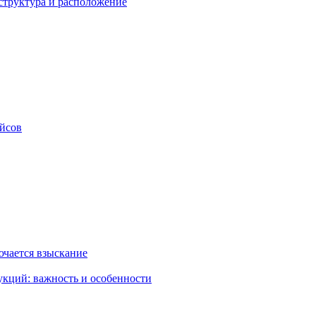
структура и расположение
ейсов
ючается взыскание
укций: важность и особенности