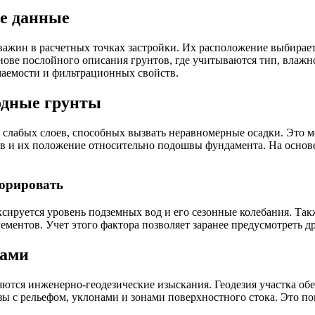
ие данные
ажин в расчетных точках застройки. Их расположение выбираетс
нове послойного описания грунтов, где учитываются тип, влажн
маемости и фильтрационных свойств.
одные грунты
е слабых слоев, способных вызвать неравномерные осадки. Это 
в и их положение относительно подошвы фундамента. На основ
норировать
ируется уровень подземных вод и его сезонные колебания. Такж
лементов. Учет этого фактора позволяет заранее предусмотреть 
тами
ются инженерно-геодезические изыскания. Геодезия участка об
зы с рельефом, уклонами и зонами поверхностного стока. Это пом