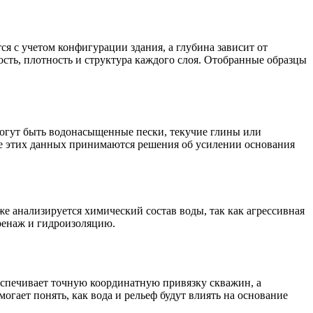
я с учетом конфигурации здания, а глубина зависит от
ость, плотность и структура каждого слоя. Отобранные образцы
могут быть водонасыщенные пески, текучие глины или
е этих данных принимаются решения об усилении основания
е анализируется химический состав воды, так как агрессивная
дренаж и гидроизоляцию.
еспечивает точную координатную привязку скважин, а
огает понять, как вода и рельеф будут влиять на основание